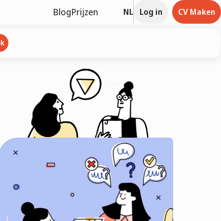
Blog
Prijzen
NL
Log in
CV Maken
ek