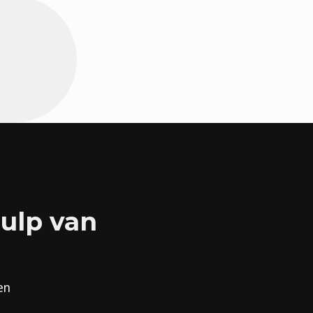
hulp van
en