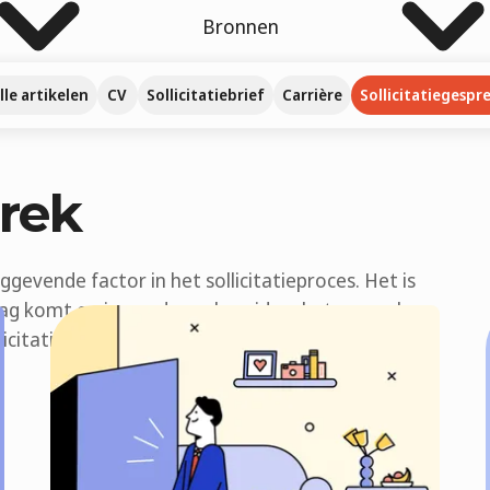
Bronnen
lle artikelen
CV
Sollicitatiebrief
Carrière
Sollicitatiegespr
prek
ggevende factor in het sollicitatieproces. Het is
dag komt en je goed voorbereid op het gesprek.
llicitatiegesprek succesvol door te komen!