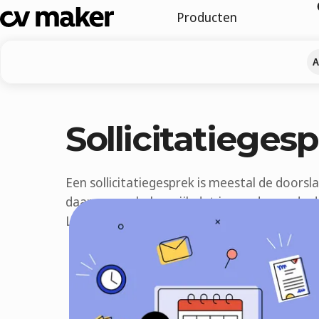
Producten
A
Sollicitatieges
Een sollicitatiegesprek is meestal de doorsla
daarom erg belangrijk dat je goed voor de 
Lees onze blogs met tips & tricks om een so