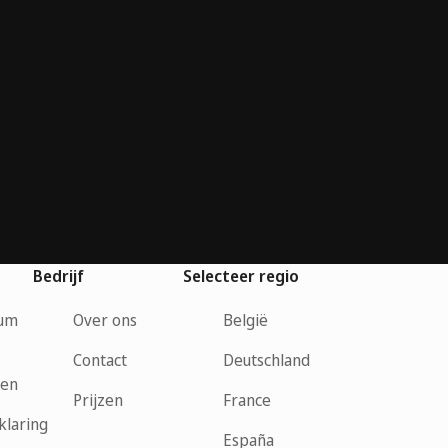
Bedrijf
Selecteer regio
rum
Over ons
België
Contact
Deutschland
den
Prijzen
France
klaring
España