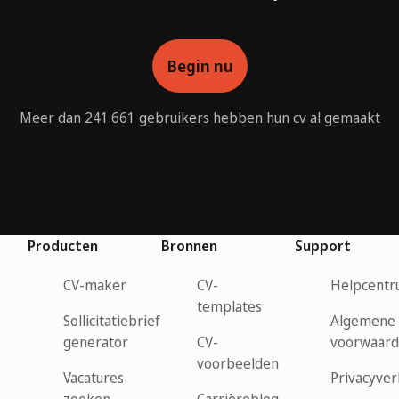
Begin nu
Meer dan 241.661 gebruikers hebben hun cv al gemaakt
Producten
Bronnen
Support
CV-maker
CV-
Helpcent
templates
Sollicitatiebrief
Algemene
generator
CV-
voorwaar
voorbeelden
Vacatures
Privacyver