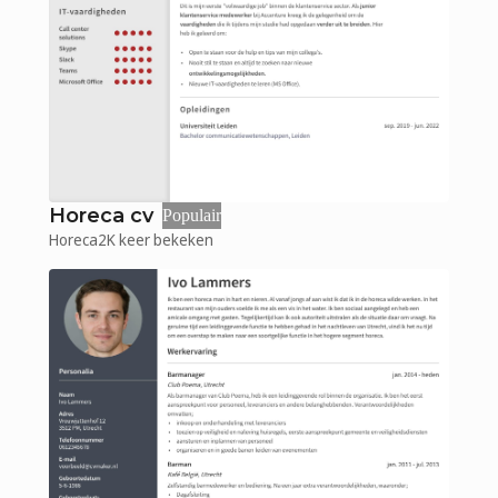
Horeca cv
Populair
Horeca
2K
keer bekeken