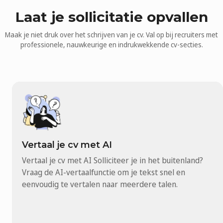
Laat je sollicitatie opvallen
Maak je niet druk over het schrijven van je cv. Val op bij recruiters met
professionele, nauwkeurige en indrukwekkende cv-secties.
Kies uit meer dan 20 cv-sjablonen
Pas je cv aan op de functie
Vertaal je cv met AI
Elk cv-sjabloon is zorgvuldig samengesteld voor
Ontworpen door experts en geschikt voor elke
Vertaal je cv met AI Solliciteer je in het buitenland?
verschillende niveaus van werkervaring. Met onze cv-
carrière. Je kunt je gekozen cv-sjabloon eenvoudig
Vraag de AI-vertaalfunctie om je tekst snel en
generator schakel je eenvoudig tussen sjablonen.
aanpassen aan de functie en je cv geschikt maken
eenvoudig te vertalen naar meerdere talen.
voor het Applicant Tracking System (ATS).