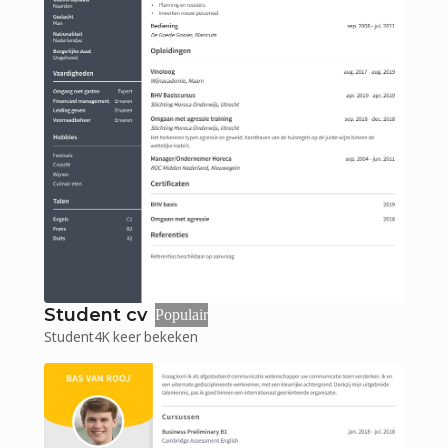
Student cv
Populair
Student
4K
keer bekeken