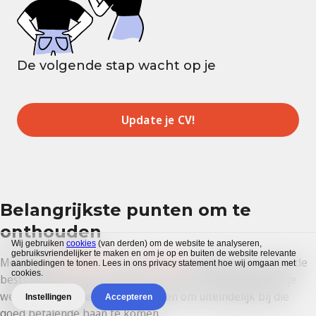
De volgende stap wacht op je
Update je CV!
Belangrijkste punten om te
onthouden
Wij gebruiken
cookies
(van derden) om de website te analyseren,
gebruiksvriendelijker te maken en om je op en buiten de website relevante
Met onze
voorbeeld cv’s
en
CVMaker
solliciteer je snel op de
aanbiedingen te tonen. Lees in ons privacy statement hoe wij omgaan met
cookies.
bestbetaalde banen. Met de informatie in dit artikel kun je
weloverwogen beslissingen nemen om uiteindelijk bij die
Instellingen
Accepteren
goed betalende baan te komen.