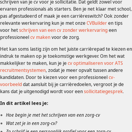
schrijven van je cv voor je sollicitatie. Dat geldt zowel voor
ervaren professionals als starters. Ben je net klaar met school,
pas afgestudeerd of maak je een carrièreswitch? Ook zonder
relevante werkervaring kun je met onze
CVBuilder
en tips
voor het
schrijven van een cv zonder werkervaring
een
professioneel
cv maken
voor de zorg.
Het kan soms lastig zijn om het juiste carrièrepad te kiezen en
indruk te maken op je toekomstige werkgever. Om het wat
makkelijker te maken, kun je je
cv optimaliseren voor ATS
recruitmentsystemen
, zodat je meer opvalt tussen andere
kandidaten. Door te kiezen voor een professioneel
cv-
voorbeeld
dat aansluit bij je carrièredoelen, vergroot je de
kans dat je uitgenodigd wordt voor een
sollicitatiegesprek
.
In dit artikel lees je:
Hoe begin je met het schrijven van een zorg-cv
Wat zet je in een zorg-cv?
Zo schrijf je een persoonlijk profiel voor een zorg-cv