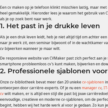
Een cv maken op je telefoon klinkt misschien lastig, maar met
heel gemakkelijk. Hieronder lees je waarom het gebruik van 
als je op zoek bent naar werk.
1. Het past in je drukke leven
Als je een druk leven leidt, heb je niet altijd tijd om achter ee
naar je werk zit, een seminar bijwoont of in de wachtkamer van 
cv bijwerken wanneer je maar wilt.
De responsieve website van CVMaker past zich perfect aan je
smartphone probleemloos cv's kunt maken, bijwerken en dow
2. Professionele sjablonen voor
Onze cv-bibliotheek bevat meer dan 20 unieke
cv-sjablonen
in
ontworpen door carrière-experts. Of je nu een
manager cv
,
IT
cv
wilt maken, er is altijd een stijl die past bij jouw carrièredo
eenvoudige, creatieve en moderne cv-sjablonen, om de perfecte
begint, hebben wij het harde werk al voor je gedaan. Zo kun j