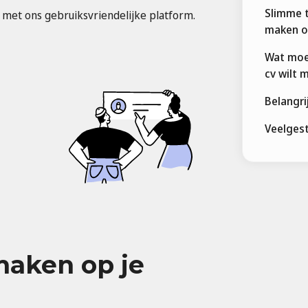
Slimme t
n met ons gebruiksvriendelijke platform.
maken o
Wat moet
cv wilt 
Belangr
Veelges
maken op je