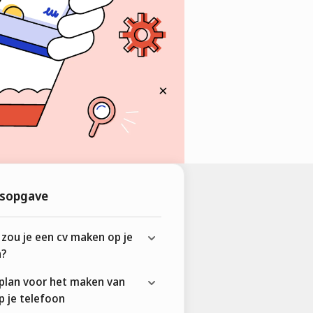
sopgave
zou je een cv maken op je
n?
plan voor het maken van
p je telefoon