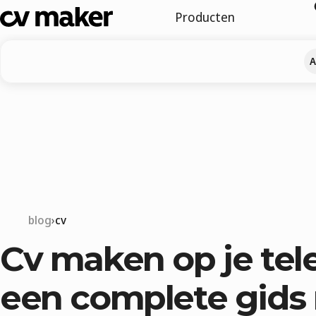
Producten
A
blog
cv
Cv maken op je tel
een complete gids