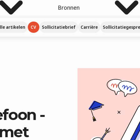
Bronnen
lle artikelen
CV
Sollicitatiebrief
Carrière
Sollicitatiegespr
efoon -
 met